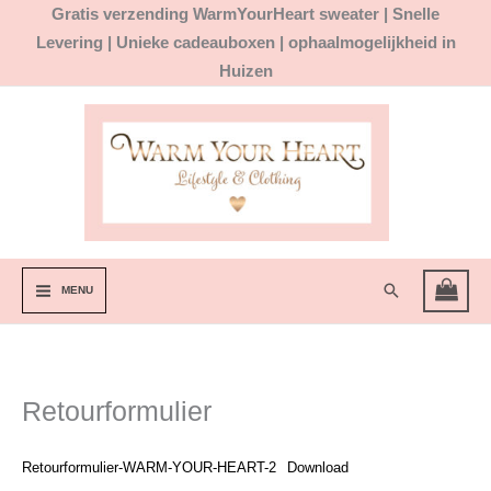
Ga
Gratis
verzending WarmYourHeart sweater |
Snelle
naar
Levering | Unieke cadeauboxen | ophaalmogelijkheid in
de
Huizen
inhoud
Zoeken
MENU
Retourformulier
Retourformulier-WARM-YOUR-HEART-2
Download