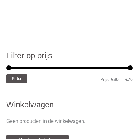
Filter op prijs
M
M
i
a
n
x
Filter
Prijs:
€60
—
€70
.
.
p
p
Winkelwagen
r
r
i
i
Geen producten in de winkelwagen.
j
j
s
s