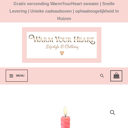
Ga
Gratis
verzending WarmYourHeart sweater |
Snelle
naar
Levering | Unieke cadeauboxen | ophaalmogelijkheid in
de
Huizen
inhoud
Zoeken
MENU