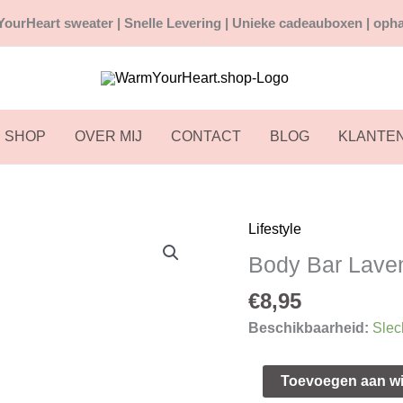
ourHeart sweater |
Snelle
Levering | Unieke cadeauboxen | opha
SHOP
OVER MIJ
CONTACT
BLOG
KLANTE
Lifestyle
Body
Bar
Body Bar Lave
Lavendel
€
8,95
aantal
Beschikbaarheid:
Slec
Toevoegen aan w