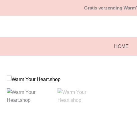
Ga
Gratis
verzending WarmY
naar
de
inhoud
HOME