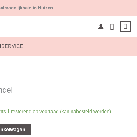
almogelijkheid in Huizen
Zoeken
NSERVICE
ndel
hts 1 resterend op voorraad (kan nabesteld worden)
inkelwagen