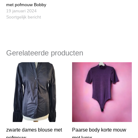
met pofmouw Bobby
19 januari 2024
Soortgelijk bericht
Gerelateerde producten
zwarte dames blouse met
Paarse body korte mouw
pofmouw
met lurex