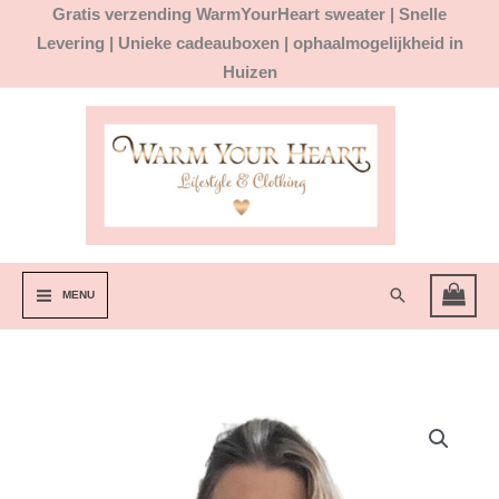
Ga
Gratis
verzending WarmYourHeart sweater |
Snelle
naar
Levering | Unieke cadeauboxen | ophaalmogelijkheid in
de
Huizen
inhoud
Zoeken
MENU
oud
roze
dames