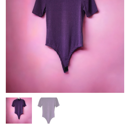
mouw
met
lurex
aantal