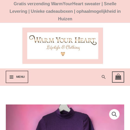
Ga
Gratis
verzending WarmYourHeart sweater |
Snelle
naar
Levering | Unieke cadeauboxen | ophaalmogelijkheid in
de
Huizen
inhoud
Zoeken
MENU
Paarse
body
korte