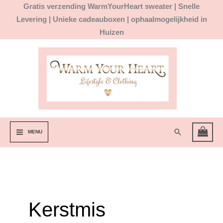
Ga
Gratis
verzending WarmYourHeart sweater |
Snelle
naar
Levering | Unieke cadeauboxen | ophaalmogelijkheid in
de
Huizen
inhoud
Zoeken
MENU
Kerstmis