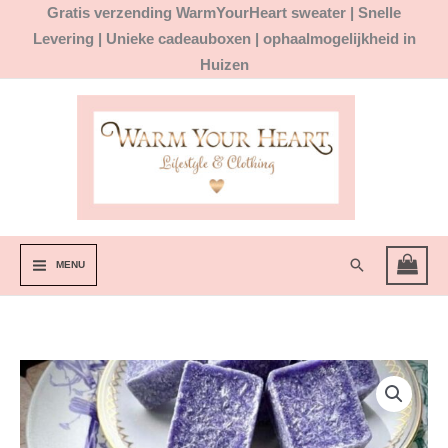
Ga
Gratis
verzending WarmYourHeart sweater |
Snelle
naar
Levering | Unieke cadeauboxen | ophaalmogelijkheid in
de
Huizen
inhoud
Zoeken
MENU
Lavendel
parfumblok
aantal