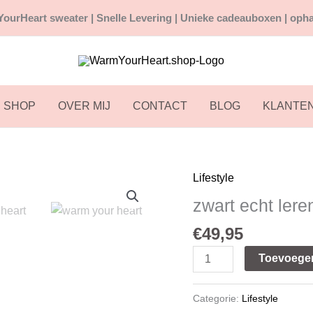
ourHeart sweater |
Snelle
Levering | Unieke cadeauboxen | opha
SHOP
OVER MIJ
CONTACT
BLOG
KLANTE
Lifestyle
zwart
echt
zwart echt lere
leren
€
49,95
buiktas
met
Toevoege
riem
aantal
Categorie:
Lifestyle