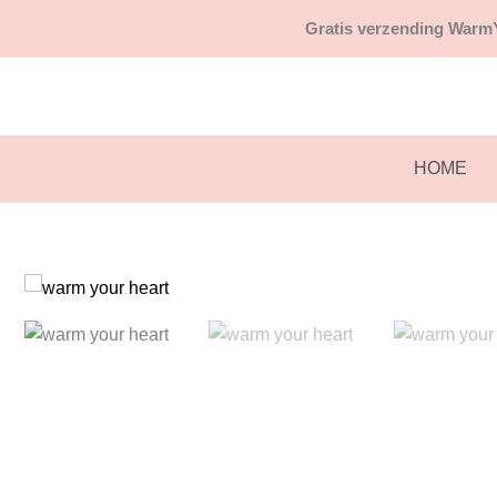
Ga
Gratis
verzending WarmY
naar
de
inhoud
HOME