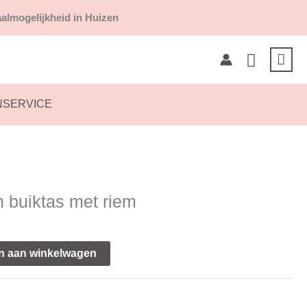
almogelijkheid in Huizen
Zoeken
NSERVICE
n buiktas met riem
n aan winkelwagen