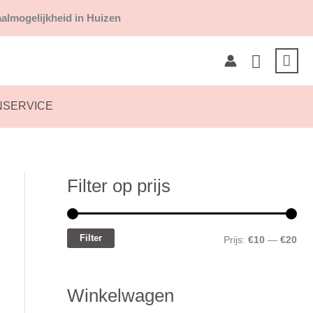
almogelijkheid in Huizen
Zoeken
NSERVICE
Filter op prijs
M
M
i
a
n
x
Filter
Prijs:
€10
—
€20
.
.
p
p
Winkelwagen
r
r