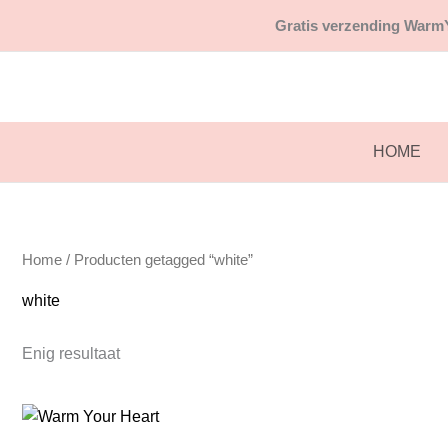
Ga
Gratis
verzending WarmY
naar
de
inhoud
HOME
Home
/ Producten getagged “white”
white
Enig resultaat