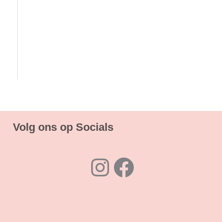
i
i
j
j
s
s
Volg ons op Socials