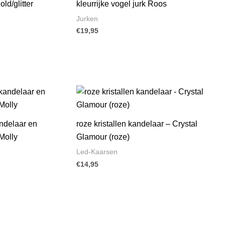
ld/glitter
kleurrijke vogel jurk Roos
Jurken
€
19,95
ndelaar en
roze kristallen kandelaar – Crystal
Molly
Glamour (roze)
Led-Kaarsen
€
14,95