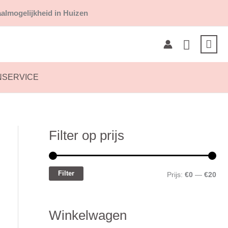
almogelijkheid in Huizen
Zoeken
NSERVICE
Filter op prijs
M
M
i
a
n
x
Filter
Prijs:
€0
—
€20
.
.
p
p
Winkelwagen
r
r