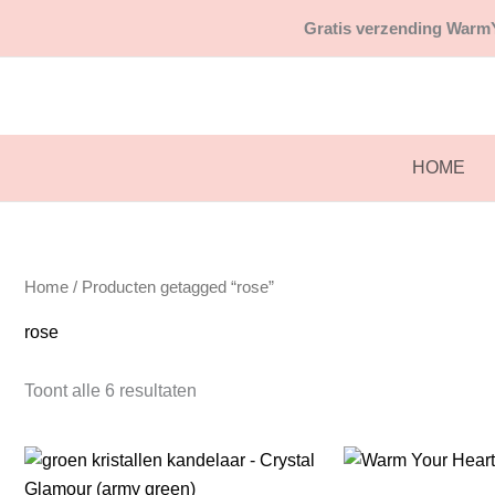
Ga
Gratis
verzending WarmY
naar
de
inhoud
HOME
Home
/ Producten getagged “rose”
rose
Toont alle 6 resultaten