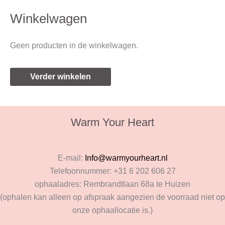
p
p
Winkelwagen
r
r
i
i
Geen producten in de winkelwagen.
j
j
s
s
Verder winkelen
Warm Your Heart
E-mail:
Info@warmyourheart.nl
Telefoonnummer: +31 6 202 606 27
ophaaladres: Rembrandtlaan 68a te Huizen
(ophalen kan alleen op afspraak aangezien de voorraad niet op
onze ophaallocatie is.)