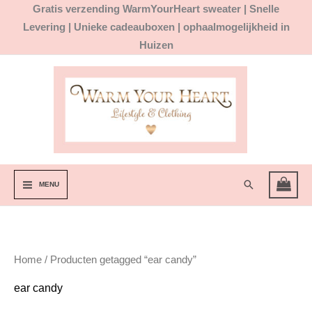
Ga
Gratis
verzending WarmYourHeart sweater |
Snelle
naar
Levering | Unieke cadeauboxen | ophaalmogelijkheid in
de
Huizen
inhoud
Zoeken
MENU
Home
/ Producten getagged “ear candy”
ear candy