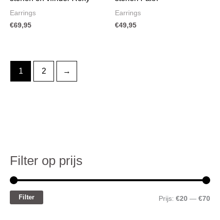
Earrings
Earrings
€
69,95
€
49,95
1
2
→
Filter op prijs
M
M
i
a
n
x
Filter
Prijs:
€20
—
€70
.
.